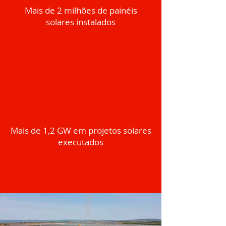
Mais de 2 milhões de painéis
solares instalados
Mais de 1,2 GW em projetos solares
executados