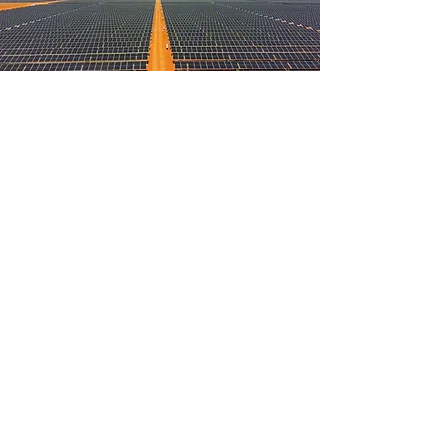
Transformando desafios
em grandes realizações
Acumulamos vasta experiência,
atuando desde 1997, no planejamento
e execução de obras civis,
estabelecendo padrões de qualidade
elevados, respaldados pelas melhores
práticas e compromisso com os prazos.
Oferecemos soluções integradas de
engenharia civil e elétrica para usinas